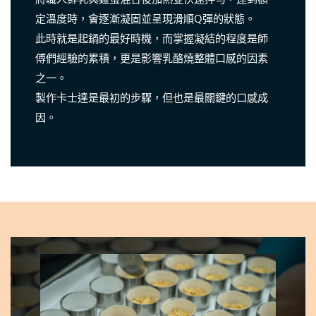
定溫度時，會逐漸凝固並呈現滑順Q彈的狀態。
此時就是起鍋的最好時機，而掌握凝結的程度是師
傅們經驗的累積，更是影響乳酪燒整體口感的因素
之一。
製作卡士達是最初的步驟，但也是最關鍵的口感成
因。