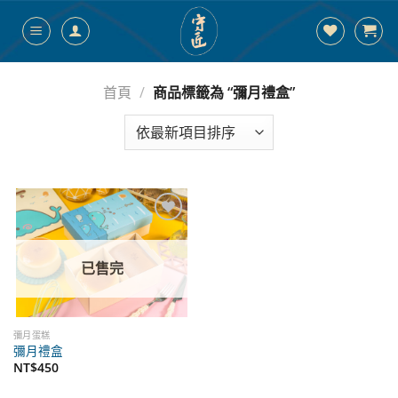
跳
到
內
容
首頁
/
商品標籤為 “彌月禮盒”
添加
到心
願單
已售完
彌月蛋糕
彌月禮盒
NT$
450