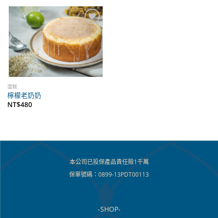
添加
到心
願單
蛋糕
檸檬老奶奶
NT$
480
本公司已投保產品責任險1千萬
保單號碼：0899-13PDT00113
-SHOP-