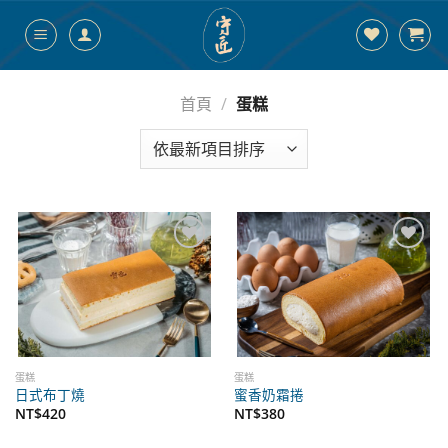
跳
到
內
容
首頁
/
蛋糕
添加
添加
到心
到心
願單
願單
蛋糕
蛋糕
日式布丁燒
蜜香奶霜捲
NT$
420
NT$
380